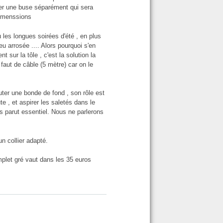
ter une buse séparément qui sera
immenssions
u les longues soirées d'été , en plus
u arrosée .... Alors pourquoi s'en
 sur la tôle , c'est la solution la
 faut de câble (5 mètre) car on le
outer une bonde de fond , son rôle est
 , et aspirer les saletés dans le
as parut essentiel. Nous ne parlerons
n collier adapté.
mplet gré vaut dans les 35 euros