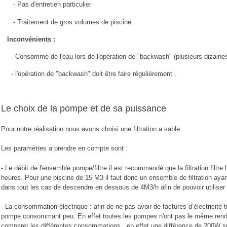
- Pas d'entretien particulier
- Traitement de gros volumes de piscine
Inconvénients :
- Consomme de l'eau lors de l'opération de "backwash" (plusieurs dizaines de
- l'opération de "backwash" doit être faire régulièrement .
Le choix de la pompe et de sa puissance
Pour notre réalisation nous avons choisi une filtration a sable.
Les paramètres a prendre en compte sont :
- Le débit de l'ensemble pompe/filtre il est recommandé que la filtration filtr
heures. Pour une piscine de 15 M3 il faut donc un ensemble de filtration ayan
dans tout les cas de descendre en dessous de 4M3/h afin de pouvoir utiliser 
- La consommation électrique : afin de ne pas avoir de factures d’électricité tr
pompe consommant peu. En effet toutes les pompes n'ont pas le même rend
comparer les différentes consommations , en effet une différence de 200W s