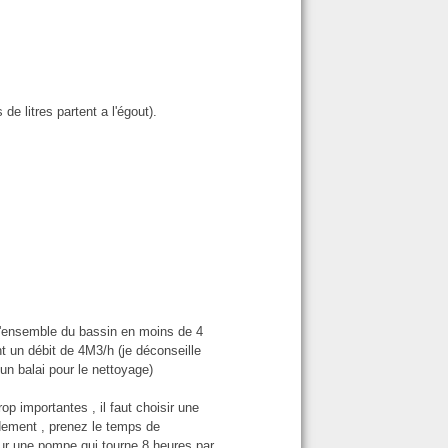
 litres partent a l'égout).
e l'ensemble du bassin en moins de 4
t un débit de 4M3/h (je déconseille
un balai pour le nettoyage)
op importantes , il faut choisir une
ement , prenez le temps de
ur une pompe qui tourne 8 heures par