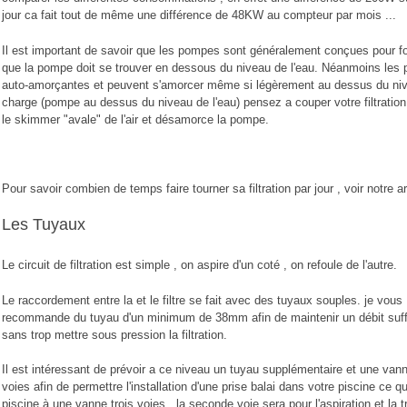
jour ca fait tout de même une différence de 48KW au compteur par mois ...
Il est important de savoir que les pompes sont généralement conçues pour fon
que la pompe doit se trouver en dessous du niveau de l'eau. Néanmoins les p
auto-amorçantes et peuvent s'amorcer même si légèrement au dessus du nive
charge (pompe au dessus du niveau de l'eau) pensez a couper votre filtration 
le skimmer "avale" de l'air et désamorce la pompe.
Pour savoir combien de temps faire tourner sa filtration par jour , voir notre art
Les Tuyaux
Le circuit de filtration est simple , on aspire d'un coté , on refoule de l'autre.
Le raccordement entre la et le filtre se fait avec des tuyaux souples. je vous
recommande du tuyau d'un minimum de 38mm afin de maintenir un débit suff
sans trop mettre sous pression la filtration.
Il est intéressant de prévoir a ce niveau un tuyau supplémentaire et une van
voies afin de permettre l'installation d'une prise balai dans votre piscine ce qui
piscine à une vanne trois voies , la seconde voie sera pour l'aspiration et la tr