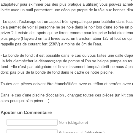
adaptateur pour skimmer pas des plus pratique a utiliser) vous pouvez ache
livrée avec un outil permettant une découpe propre de la tôle aux bonnes d
- Le spot : l'éclairage est un aspect très sympathique pour batifoler dans l'ea
cela permet de voir si personne ne se noie dans le noir lors d'une soirée un pe
priver ? Il existe des spots qui se fixent comme pour les prise balai directement
plus propre (Hayward en fait) livrée avec un transformateur 12v et tout ce qui
rappelle pas de courant fort (230V) a moins de 3m de l'eau.
- La bonde de fond : il est possible dans le cas ou vous faites une dalle d'aj
la fois d’empêcher le désamorçage de pompe si l'on se baigne pompe en route
fond. Elle n'est pas obligatoire et l'investissement temps/intérêt ne nous à p
donc pas plus de la bonde de fond dans le cadre de notre piscine.
Toutes ces pièces doivent être étanchéifiées avec du téflon et serrées avec u
Dans le cas d'une piscine d'occasion , changez toutes ces pièces (un kit co
alors pourquoi s'en priver ...).
Ajouter un Commentaire
Nom (obligatoire)
Adresse email (obligatoire)