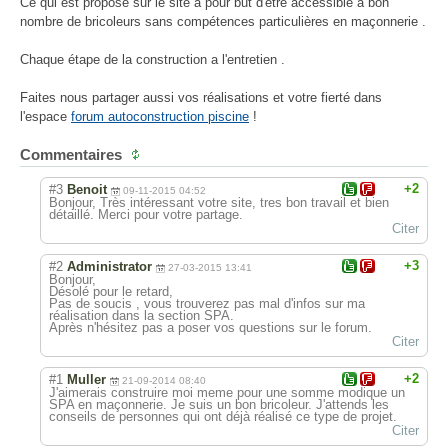
Ce qui est proposé sur le site a pour but d'être accessible a bon
nombre de bricoleurs sans compétences particulières en maçonnerie .
Chaque étape de la construction a l'entretien .
Faites nous partager aussi vos réalisations et votre fierté dans
l'espace
forum autoconstruction piscine
!
Commentaires
+2
#3
Benoit
09-11-2015 04:52
Bonjour, Très intéressant votre site, tres bon travail et bien
détaillé. Merci pour votre partage.
Citer
+3
#2
Administrator
27-03-2015 13:41
Bonjour,
Désolé pour le retard,
Pas de soucis , vous trouverez pas mal d'infos sur ma
réalisation dans la section SPA.
Après n'hésitez pas a poser vos questions sur le forum.
Citer
+2
#1
Muller
21-09-2014 08:40
J'aimerais construire moi meme pour une somme modique un
SPA en maçonnerie. Je suis un bon bricoleur. J'attends les
conseils de personnes qui ont déjà réalisé ce type de projet.
Citer